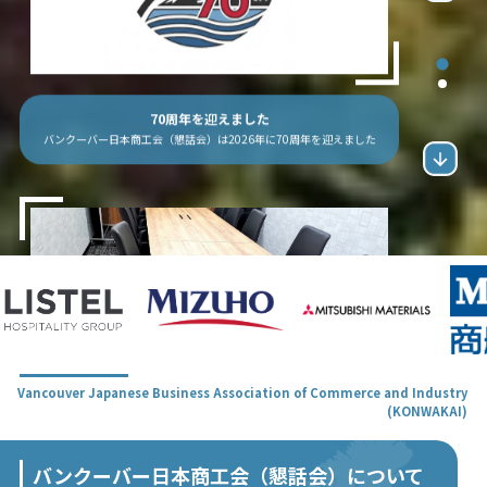
70周年を迎えました
バンクーバー日本商工会（懇話会）は2026年に70周年を迎えました
Vancouver Japanese Business Association of Commerce and Industry
(KONWAKAI)
バンクーバー日本商工会（懇話会）について
バンクーバー日本商工会（懇話会）について