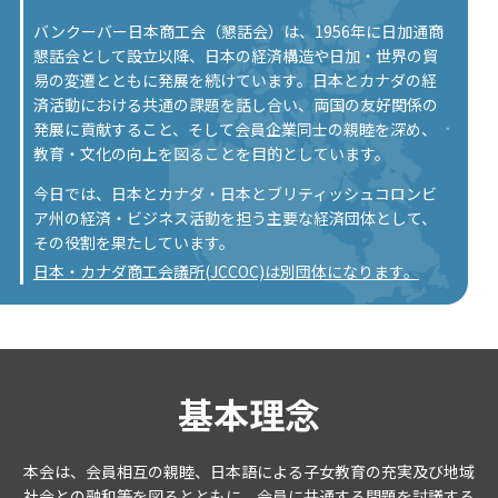
日本とカナダ・日本とブリティッシュコロンビア州の経済・ビジネス活
動を担う主要な経済団体として、その役割を果たしています。
バンクーバー日本商工会（懇話会）は、1956年に日加通商
詳しく見る
懇話会として設立以降、日本の経済構造や日加・世界の貿
易の変遷とともに発展を続けています。日本とカナダの経
済活動における共通の課題を話し合い、両国の友好関係の
発展に貢献すること、そして会員企業同士の親睦を深め、
教育・文化の向上を図ることを目的としています。
今日では、日本とカナダ・日本とブリティッシュコロンビ
ア州の経済・ビジネス活動を担う主要な経済団体として、
その役割を果たしています。
日本・カナダ商工会議所(JCCOC)は別団体になります。
70周年を迎えました
基本理念
バンクーバー日本商工会（懇話会）は2026年に70周年を迎えました
本会は、会員相互の親睦、日本語による子女教育の充実及び地域
社会との融和等を図るとともに、会員に共通する問題を討議する