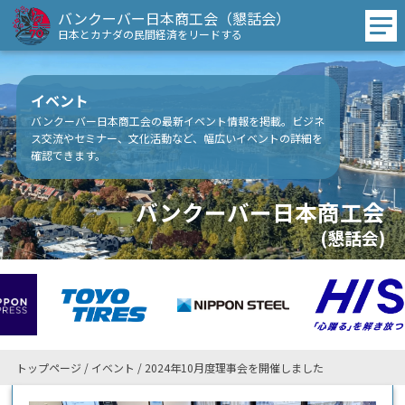
バンクーバー日本商工会（懇話会）
日本とカナダの民間経済をリードする
イベント
バンクーバー日本商工会の最新イベント情報を掲載。ビジネ
ス交流やセミナー、文化活動など、幅広いイベントの詳細を
確認できます。
バンクーバー日本商工会
(懇話会)
トップページ
/
イベント
/
2024年10月度理事会を開催しました